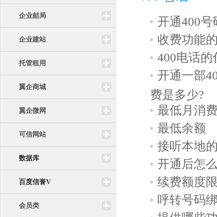
企业邮局
开通400
收费功能
企业建站
400电话
托管租用
开通一部4
翼企商城
费是多少?
最低月消
翼企微网
最低余额
可信网站
接听本地的
数据库
开通后怎么
续费额度限
百度信誉V
呼转号码
会员类